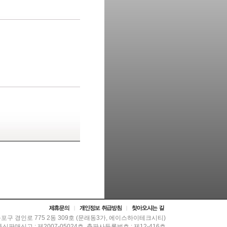
등포구 경인로 775 2동 309호 (문래동3가, 에이스하이테크시티)
 통신판매신고 : 제2007-05024호, 출판사등록번호 : 제12-416호