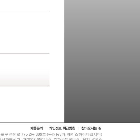
등포구 경인로 775 2동 309호 (문래동3가, 에이스하이테크시티)
 통신판매신고 : 제2007-05024호, 출판사등록번호 : 제12-416호